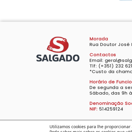
Morada
Rua Doutor José 
Contactos
Email: geral@sal
Tlf: (+351) 232 62
*Custo da chamad
Horário de Func
De segunda a sex
Sábado, das 9h à
Denominação Soc
NIF:
514259124
Utilizamos cookies para lhe proporcionar 
Pode saber mais sobre os cookies que uti