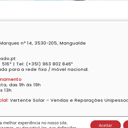
Marques nº 14, 3530-205, Mangualde
gado.pt
1 516* | Tel: (+351) 963 802 846*
a para a rede fixa / móvel nacional.
ionamento
ta, das 9h às 19h
s 13h
ial:
Vertente Solar – Vendas e Reparações Unipessoa
a melhor experiência no nosso site.
Aceitar
© Copyright 2026 - Vertente Solar
lizamos, ou desactivá-los, nas
definições
.